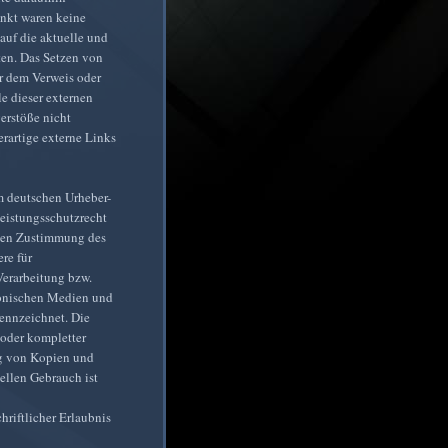
unkt waren keine
 auf die aktuelle und
ten. Das Setzen von
er dem Verweis oder
e dieser externen
erstöße nicht
rartige externe Links
em deutschen Urheber-
eistungsschutzrecht
chen Zustimmung des
re für
Verarbeitung bzw.
ronischen Medien und
kennzeichnet. Die
 oder kompletter
ung von Kopien und
ellen Gebrauch ist
hriftlicher Erlaubnis