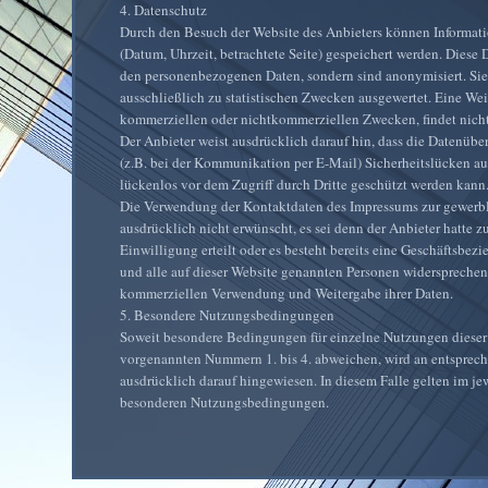
4. Datenschutz
Durch den Besuch der Website des Anbieters können Informati
(Datum, Uhrzeit, betrachtete Seite) gespeichert werden. Diese
den personenbezogenen Daten, sondern sind anonymisiert. Si
ausschließlich zu statistischen Zwecken ausgewertet. Eine Wei
kommerziellen oder nichtkommerziellen Zwecken, findet nicht 
Der Anbieter weist ausdrücklich darauf hin, dass die Datenübe
(z.B. bei der Kommunikation per E-Mail) Sicherheitslücken a
lückenlos vor dem Zugriff durch Dritte geschützt werden kann
Die Verwendung der Kontaktdaten des Impressums zur gewerb
ausdrücklich nicht erwünscht, es sei denn der Anbieter hatte zu
Einwilligung erteilt oder es besteht bereits eine Geschäftsbez
und alle auf dieser Website genannten Personen widersprechen
kommerziellen Verwendung und Weitergabe ihrer Daten.
5. Besondere Nutzungsbedingungen
Soweit besondere Bedingungen für einzelne Nutzungen dieser
vorgenannten Nummern 1. bis 4. abweichen, wird an entsprech
ausdrücklich darauf hingewiesen. In diesem Falle gelten im jew
besonderen Nutzungsbedingungen.