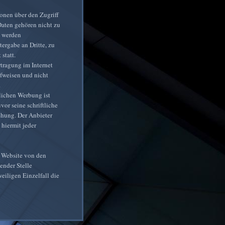
onen über den Zugriff
 Daten gehören nicht zu
e werden
tergabe an Dritte, zu
statt.
rtragung im Internet
ufweisen und nicht
.
lichen Werbung ist
vor seine schriftliche
iehung. Der Anbieter
 hiermit jeder
 Website von den
ender Stelle
eiligen Einzelfall die