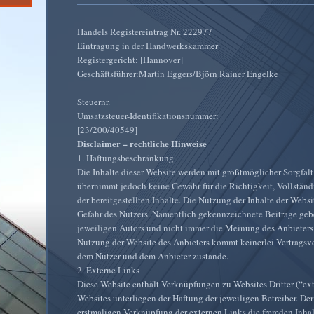
Handels Registereintrag Nr. 222977
Eintragung in der Handwerkskammer
Registergericht: [Hannover]
Geschäftsführer:Martin Eggers/Björn Rainer Engelke
Steuernr.
Umsatzsteuer-Identifikationsnummer:
[23/200/40549]
Disclaimer – rechtliche Hinweise
1. Haftungsbeschränkung
Die Inhalte dieser Website werden mit größtmöglicher Sorgfalt 
übernimmt jedoch keine Gewähr für die Richtigkeit, Vollständ
der bereitgestellten Inhalte. Die Nutzung der Inhalte der Websi
Gefahr des Nutzers. Namentlich gekennzeichnete Beiträge ge
jeweiligen Autors und nicht immer die Meinung des Anbieters 
Nutzung der Website des Anbieters kommt keinerlei Vertragsv
dem Nutzer und dem Anbieter zustande.
2. Externe Links
Diese Website enthält Verknüpfungen zu Websites Dritter (“ext
Websites unterliegen der Haftung der jeweiligen Betreiber. Der
erstmaligen Verknüpfung der externen Links die fremden Inhal