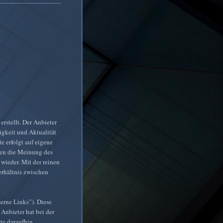
erstellt. Der Anbieter
igkeit und Aktualität
te erfolgt auf eigene
ben die Meinung des
wieder. Mit der reinen
erhältnis zwischen
erne Links”). Diese
 Anbieter hat bei der
te daraufhin